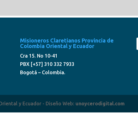
Misioneros Claretianos Provincia de
Colombia Oriental y Ecuador
Cra 15. No 10-41
PBX [+57] 310 332 7933
Bogotá – Colombia.
Oriental y Ecuador - Diseño Web:
unoycerodigital.com