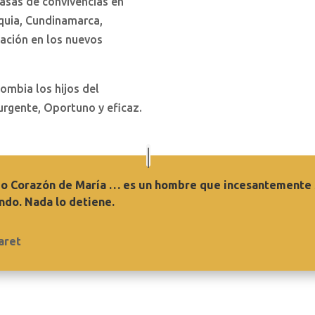
Casas de convivencias en
oquia, Cundinamarca,
mación en los nuevos
ombia los hijos del
rgente, Oportuno y eficaz.
do Corazón de María … es un hombre que incesantemente 
ndo. Nada lo detiene.
aret