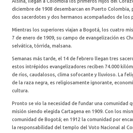
Alsina, llegan a Colombia los primeros Hijos del Coraz
diciembre de 1908 desembarcan en Puerto Colombia, 
dos sacerdotes y dos hermanos acompañados de los pa
Mientras los superiores viajan a Bogotá, los cuatro mi
7 de enero de 1909, su campo de evangelización es Cho
selvática, tórrida, malsana.
Semanas más tarde, el 14 de febrero llegan tres sace
estos intrépidos evangelizadores reciben 74.000 kiló
de ríos, caudalosos, clima sofocante y lluvioso. La fel
de la raza negra, es religiosamente ignorante, econom
cultura.
Pronto se vio la necesidad de fundar una comunidad qu
misión siendo elegida Cartagena en 1909. Con los mis
comunidad de Bogotá; en 1912 la comunidad por enca
la responsabilidad del templo del Voto Nacional al Co