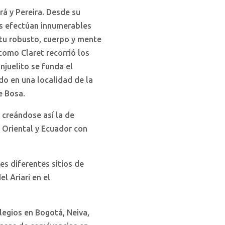
rá y Pereira. Desde su
os efectúan innumerables
itu robusto, cuerpo y mente
 como Claret recorrió los
njuelito se funda el
do en una localidad de la
e Bosa.
s creándose así la de
 Oriental y Ecuador con
s diferentes sitios de
l Ariari en el
legios en Bogotá, Neiva,