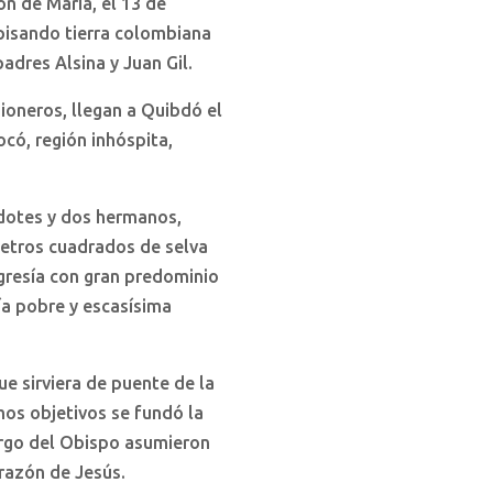
ón de María, el 13 de
pisando tierra colombiana
dres Alsina y Juan Gil.
sioneros, llegan a Quibdó el
có, región inhóspita,
rdotes y dos hermanos,
metros cuadrados de selva
igresía con gran predominio
ía pobre y escasísima
e sirviera de puente de la
mos objetivos se fundó la
rgo del Obispo asumieron
razón de Jesús.