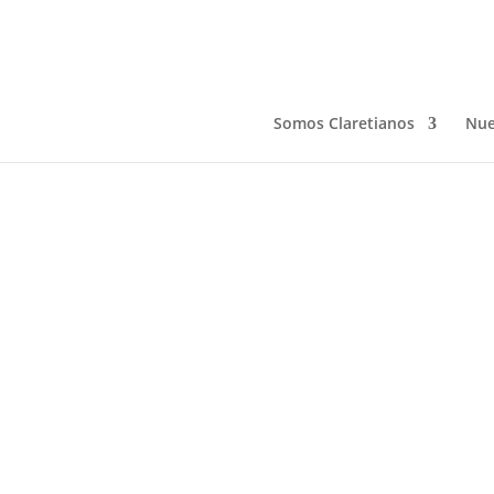
CAMINO DE CONVERS
Feb 27, 2026
Somos Claretianos
Nue