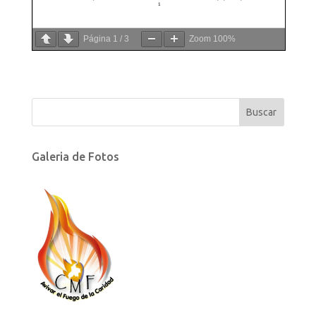
Página
1
/
3
Zoom
100%
Galeria de Fotos