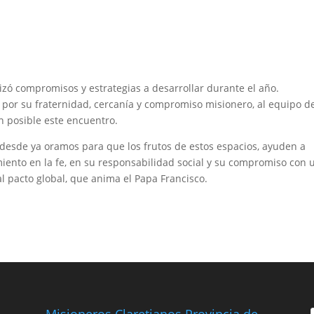
izó compromisos y estrategias a desarrollar durante el año.
por su fraternidad, cercanía y compromiso misionero, al equipo d
on posible este encuentro.
 desde ya oramos para que los frutos de estos espacios, ayuden a
miento en la fe, en su responsabilidad social y su compromiso con 
l pacto global, que anima el Papa Francisco.
Misioneros Claretianos Provincia de