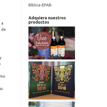
Bíblica-EPAB-
Adquiera nuestros
productos
 a
d de
y
o
omo
.
ás