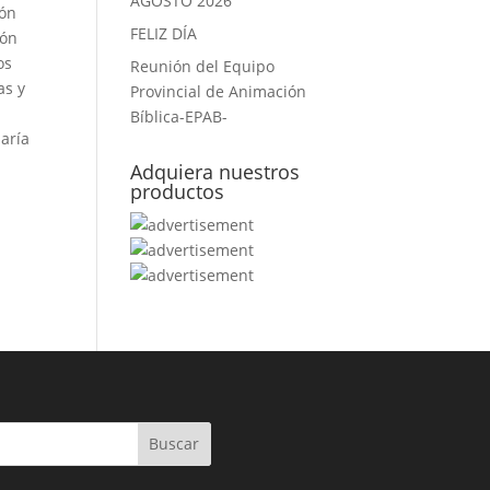
AGOSTO 2026
ión
FELIZ DÍA
ión
os
Reunión del Equipo
as y
Provincial de Animación
Bíblica-EPAB-
María
Adquiera nuestros
productos