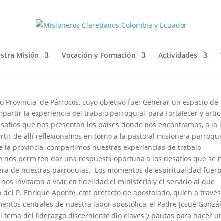
IAL DE PARROCOS
stra Misión
Vocación y Formación
Actividades
ro Provincial de Párrocos, cuyo objetivo fue: Generar un espacio de
rtir la experiencia del trabajo parroquial, para fortalecer y artic
esafíos que nos presentan los países donde nos encontramos, a la 
rtir de allí reflexionamos en torno a la pastoral misionera parroqui
e la provincia, compartimos nuestras experiencias de trabajo
e nos permiten dar una respuesta oportuna a los desafíos que se 
era de nuestras parroquias.
Los momentos de espiritualidad fuer
s invitaron a vivir en fidelidad el ministerio y el servicio al que
 del P. Enrique Aponte, cmf prefecto de apostolado, quien a través
entos centrales de nuestra labor apostólica, el Padre Josué Gonzá
 el tema del liderazgo discerniente dio claves y pautas para hacer u