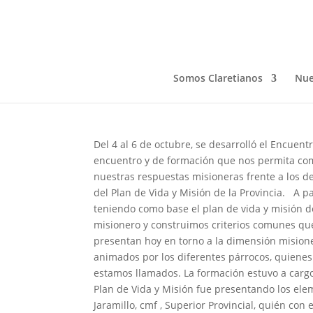
ENCUENTRO PROVINC
Oct 9, 2023
Somos Claretianos
Nue
Del 4 al 6 de octubre, se desarrolló el Encuent
encuentro y de formación que nos permita compa
nuestras respuestas misioneras frente a los d
del Plan de Vida y Misión de la Provincia.
A pa
teniendo como base el plan de vida y misión d
misionero y construimos criterios comunes qu
presentan hoy en torno a la dimensión mision
animados por los diferentes párrocos, quienes no
estamos llamados. La formación estuvo a cargo
Plan de Vida y Misión fue presentando los elem
Jaramillo, cmf , Superior Provincial, quién con