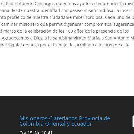
y el Padre Alberto Camargo , quien nos ayudó a comprender la mis
bana desde nuestra identidad compasivo misericordiosa, la inserc
to profético de nuestra ciudadanía misericordiosa. Cada uno de l
el caminar misionero que permitió generar compromisos, sugerenci
el marco de la celebración de los 100 años de la presencia de los
. Agradecemos a Dios, a la santísima Virgen María, a San Antonio 
 parroquial de bosa por el trabajo desarrollado a lo largo de este
Misioneros Claretianos Provincia de
Colombia Oriental y Ecuador
Cra 15. No 10-41