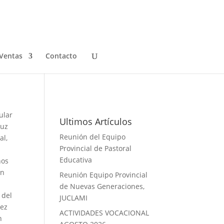
Ventas
Contacto
Galeria de Fotos
ular
Ultimos Artículos
luz
Reunión del Equipo
al,
Provincial de Pastoral
Educativa
nos
on
Reunión Equipo Provincial
de Nuevas Generaciones,
 del
JUCLAMI
lez
ACTIVIDADES VOCACIONAL
n