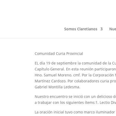
Hacía el XXVI Capítulo
Sep 23, 2020
Somos Claretianos
Nue
Comunidad Curia Provincial
EL día 19 de septiembre la comunidad de la Cu
Capítulo General. En esta reunión participaron: 
Hno. Samuel Moreno. cmf. Por la Corporación
Martínez Cardozo. Por colaboradores curia prov
Gabriel Montilla Ledesma.
Nuestro encuentro se inició con un delicioso 
a trabajar con los siguientes ítems:1. Lectio D
La oración inicial tuvo como marco iluminador 