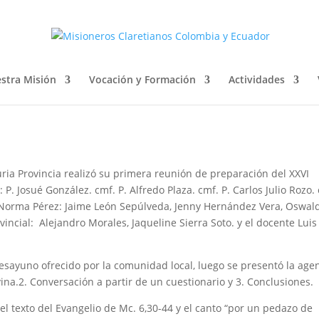
 General
stra Misión
Vocación y Formación
Actividades
ria Provincia realizó su primera reunión de preparación del XXVI
P. Josué González. cmf. P. Alfredo Plaza. cmf. P. Carlos Julio Rozo.
 Norma Pérez: Jaime León Sepúlveda, Jenny Hernández Vera, Oswal
incial: Alejandro Morales, Jaqueline Sierra Soto. y el docente Luis
desayuno ofrecido por la comunidad local, luego se presentó la age
ivina.2. Conversación a partir de un cuestionario y 3. Conclusiones.
el texto del Evangelio de Mc. 6,30-44 y el canto “por un pedazo de