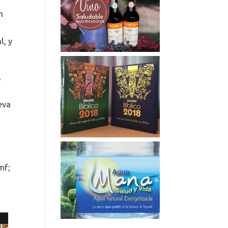
n
l, y
l
eva
mf;