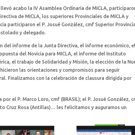
e llevó acabo la IV Asamblea Ordinaria de MICLA, participaro
rectiva de MICLA, los superiores Provinciales de MICLA y
ia participaron el P. Josué González, cmf Superior Provincia
ostolado y delegado.
del informe de la Junta Directiva, el informe económico, e
propuesta del Novicia para MICLA, el informe del Instituto
ca, el trabajo de Solidaridad y Misión, la elección de la Nu
e hicieron las orientaciones y compromisos para seguir
al. Finalizamos con la celebración de clausura dirigida por
por el P. Marco Loro, cmf (BRASIL); el P. Josué González, c
usto Cruz Rosa (Antillas)… les felicitamos y auguramos un