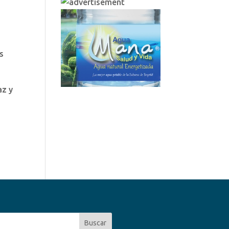
s
az y