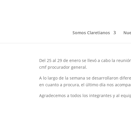
REUNIÓN DE PROCURA
Feb 8, 2021
Somos Claretianos
Nue
Del 25 al 29 de enero se llevó a cabo la reun
cmf procurador general.
A lo largo de la semana se desarrollaron dife
en cuanto a procura, el último día nos acompañ
Agradecemos a todos los integrantes y al equi