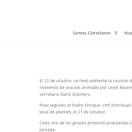
REUNIÓN EQUIPO PRO
GENERACIONES – JUC
Somos Claretianos
Nue
Oct 13, 2023
El 12 de octubre, se llevó adelante la reunió
momento de oración animado por Leydi Álvarez d
secretario Darío Quintero.
Paso seguido, el Padre Enrique, cmf distribuyó 
local de jóvenes, el 21 de octubre.
Cada uno de los grupos presentó propuestas ta
jornada.