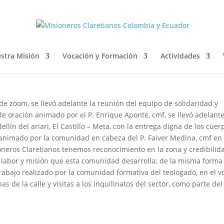
D Y MISIÓN
stra Misión
Vocación y Formación
Actividades
l de zoom, se llevó adelante la reunión del equipo de solidaridad y
e oración animado por el P. Enrique Aponte, cmf, se llevó adelante
llín del ariari, El Castillo – Meta, con la entrega digna de los cuer
 animado por la comunidad en cabeza del P. Faiver Medina, cmf en
neros Claretianos tenemos reconocimiento en la zona y credibilid
 labor y misión que esta comunidad desarrolla; de la misma forma 
rabajo realizado por la comunidad formativa del teologado, en el v
as de la calle y visitas a los inquilinatos del sector, como parte del