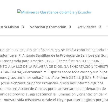
os Espirituales Provinciales
stra Misión
Vocación y Formación
Actividades
cia del 8-12 de julio del año en curso, se llevó a cabo la Segunda 
cador fue el P. Antonio Santillán de la Provincia de San José del Sur,
ida Consagrada para América (ITVC). El tema fue: “USTEDES SON EL
NTO A LA LUZ DE LA PALABRA DE DIOS. (LA EXHORTACIÓN “CHRIST
 CLARETIANA) «Derramaré mi Espíritu sobre toda carne y sus hijos
ones y sus ancianos soñarán sueños» (Hch 2,17; cf. Jl 3,1). El último
P. Josué González, Superior Provincial, quien nos informó algunos
s unimos en Acción de Gracias por el aniversario de ordenación de
nidad provincial, agradecemos la iluminación y orientación del P.
r nuestra vida misionera desde el Elegir para ser elegidos por Jes