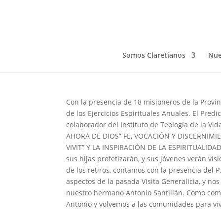
Segunda Tanda Ejercici
Jul 15, 2019
Somos Claretianos
Nue
Con la presencia de 18 misioneros de la Provin
de los Ejercicios Espirituales Anuales. El Predi
colaborador del Instituto de Teología de la V
AHORA DE DIOS” FE, VOCACIÓN Y DISCERNIMIE
VIVIT” Y LA INSPIRACIÓN DE LA ESPIRITUALIDAD
sus hijas profetizarán, y sus jóvenes verán visi
de los retiros, contamos con la presencia del 
aspectos de la pasada Visita Generalicia, y no
nuestro hermano Antonio Santillán. Como comu
Antonio y volvemos a las comunidades para vivi