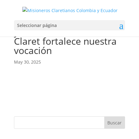
Virgen María protégenos
Seleccionar página
y San Antonio María
Claret fortalece nuestra
vocación
May 30, 2025