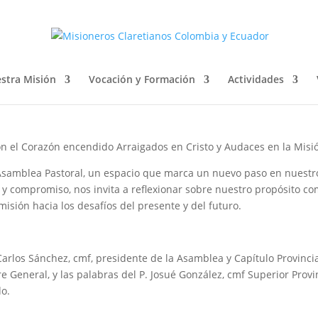
RAL PROVINCIAL
stra Misión
Vocación y Formación
Actividades
on el Corazón encendido Arraigados en Cristo y Audaces en la Misi
Asamblea Pastoral, un espacio que marca un nuevo paso en nuestr
 y compromiso, nos invita a reflexionar sobre nuestro propósito c
misión hacia los desafíos del presente y del futuro.
Carlos Sánchez, cmf, presidente de la Asamblea y Capítulo Provincia
re General, y las palabras del P. Josué González, cmf Superior Provi
do.